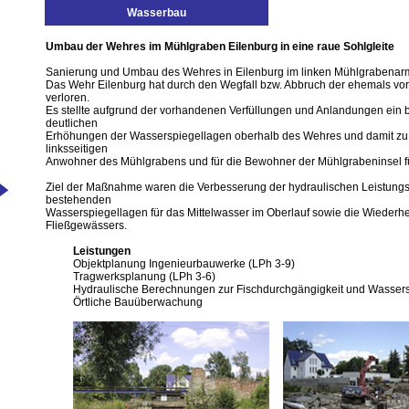
Wasserbau
Umbau der Wehres im Mühlgraben Eilenburg in eine raue Sohlgleite
Sanierung und Umbau des Wehres in Eilenburg im linken Mühlgrabenarm
Das Wehr Eilenburg hat durch den Wegfall bzw. Abbruch der ehemals vo
verloren.
Es stellte aufgrund der vorhandenen Verfüllungen und Anlandungen ein b
deutlichen
Erhöhungen der Wasserspiegellagen oberhalb des Wehres und damit zu e
linksseitigen
Anwohner des Mühlgrabens und für die Bewohner der Mühlgrabeninsel fü
Ziel der Maßnahme waren die Verbesserung der hydraulischen Leistungs
bestehenden
Wasserspiegellagen für das Mittelwasser im Oberlauf sowie die Wiederh
Fließgewässers.
Leistungen
Objektplanung Ingenieurbauwerke (LPh 3-9)
Tragwerksplanung (LPh 3-6)
Hydraulische Berechnungen zur Fischdurchgängigkeit und Wasse
Örtliche Bauüberwachung